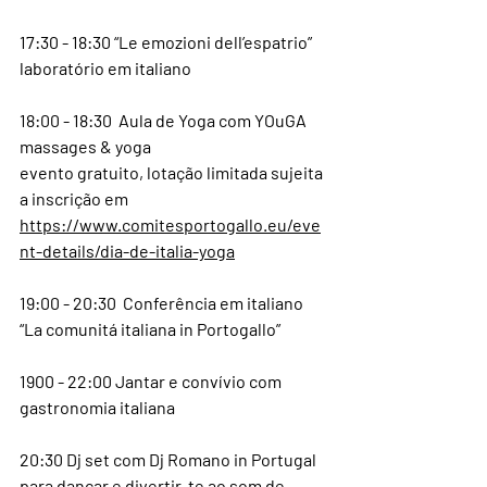
17:30 - 18:30 “Le emozioni dell’espatrio” 
laboratório em italiano 
18:00 - 18:30  Aula de Yoga com YOuGA 
massages & yoga
evento gratuito, lotação limitada sujeita 
a inscrição em 
https://www.comitesportogallo.eu/eve
nt-details/dia-de-italia-yoga
19:00 - 20:30  Conferência em italiano 
“La comunitá italiana in Portogallo” 
1900 - 22:00 Jantar e convívio com 
gastronomia italiana
20:30 Dj set com Dj Romano in Portugal 
para dançar e divertir-te ao som de 