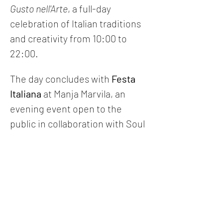
Gusto nell'Arte
, a full-day 
celebration of Italian traditions 
and creativity from 10:00 to 
22:00.
The day concludes with 
Festa 
Italiana
 at Manja Marvila, an 
evening event open to the 
public in collaboration with Soul 
Sister, a renowned live music 
club in Lisbon. Enjoy Italian 
cocktails and music in…
Altro/Show more