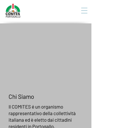
Chi Siamo
Il COMITES é un organismo
rappresentativo della collettività
italiana ed è eletto dai cittadini
residenti in Portogallo.